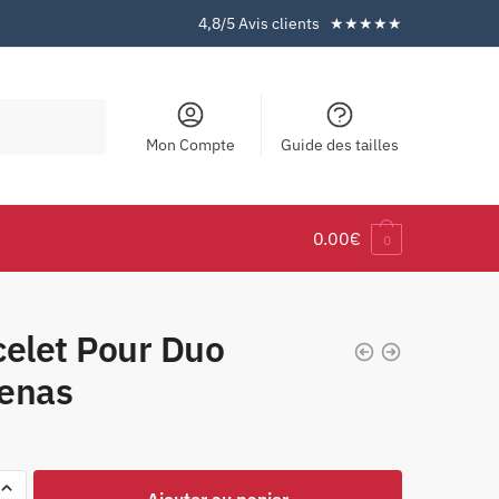
4,8/5 Avis clients ★★★★★
Mon Compte
Guide des tailles
0.00
€
0
celet Pour Duo
enas
Ajouter au panier