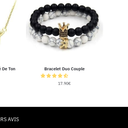
é De Ton
Bracelet Duo Couple
17.90
€
RS AVIS