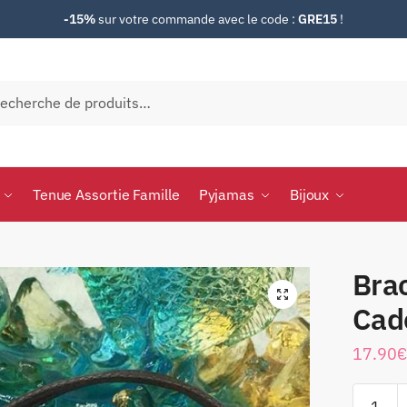
-15%
sur votre commande avec le code :
GRE15
!
herche
Tenue Assortie Famille
Pyjamas
Bijoux
Bra
Cad
17.90
€