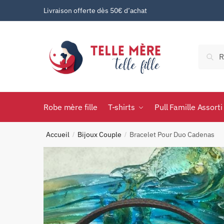
Livraison offerte dès 50€ d’achat
Rec
Robe mère fille
T-shirts
Pull Famille Assorti
Accueil
Bijoux Couple
Bracelet Pour Duo Cadenas
/
/