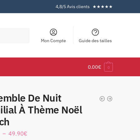
4,8/5 Avis clients ★★★★★
Mon Compte
Guide des tailles
0.00
€
0
emble De Nuit
ilial À Thème Noël
sch
–
49.90
€