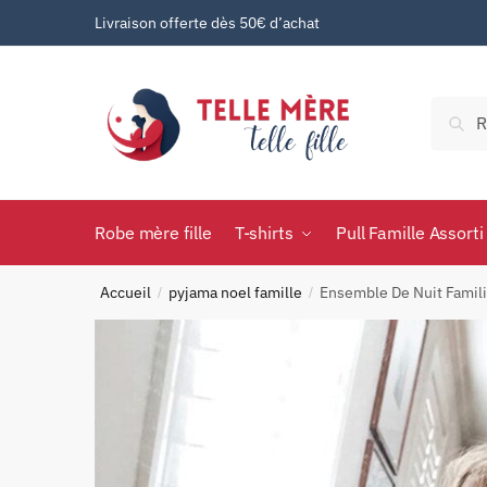
Livraison offerte dès 50€ d’achat
Rec
Robe mère fille
T-shirts
Pull Famille Assorti
Accueil
pyjama noel famille
Ensemble De Nuit Famili
/
/