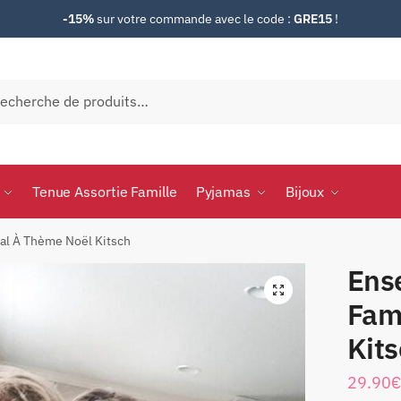
-15%
sur votre commande avec le code :
GRE15
!
herche
Tenue Assortie Famille
Pyjamas
Bijoux
al À Thème Noël Kitsch
Ens
Fam
Kit
29.90
€