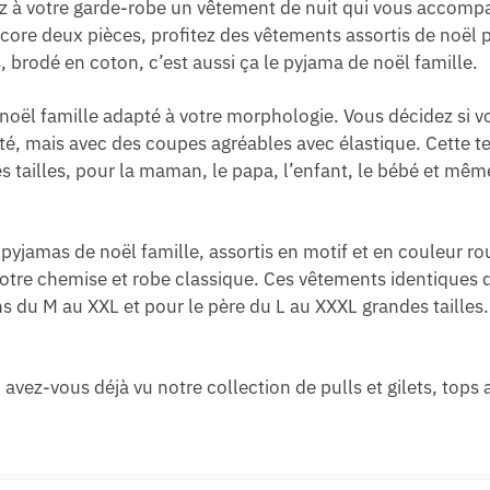
tez à votre garde-robe un vêtement de nuit qui vous accom
ore deux pièces, profitez des vêtements assortis de noël po
, brodé en coton, c’est aussi ça le pyjama de noël famille.
noël famille adapté à votre morphologie. Vous décidez si v
erté, mais avec des coupes agréables avec élastique. Cette
 tailles, pour la maman, le papa, l’enfant, le bébé et mêm
pyjamas de noël famille, assortis en motif et en couleur rou
votre chemise et robe classique. Ces vêtements identiques d
du M au XXL et pour le père du L au XXXL grandes tailles. Pr
 avez-vous déjà vu notre collection de pulls et gilets, tops a